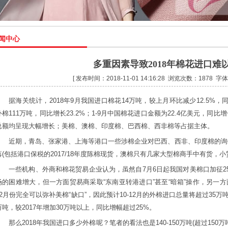
闻中心
多重因素导致2018年棉花进口难
[ 发布时间：2018-11-01 14:16:28 浏览次数：1878 
据海关统计，2018年9月我国进口棉花14万吨，较上月环比减少12.5%，同
外棉111万吨，同比增长23.2%；1-9月中国棉花进口金额为22.4亿美元，同比增
总额均呈现大幅增长；美棉、澳棉、印度棉、巴西棉、西非棉等占据主体。
近期，青岛、张家港、上海等港口一些涉棉企业对巴西、西非、印度棉的询
落(包括港口保税的2017/18年度陈棉现货，澳棉只有几家大型棉商手中有货，
一些机构、外商和棉花贸易企业认为，虽然自7月6日起我国对美棉口加征25%
场的困难增大，但一方面贸易商采取“东南亚转港进口”甚至“暗箱”操作，另一方
12月份完全可以弥补美棉“缺口”，因此预计10-12月的外棉进口总量将超过35万吨，
万吨，较2017年增加30万吨以上，同比增幅超过25%。
那么2018年我国进口多少外棉呢？笔者的看法也是140-150万吨(超过15