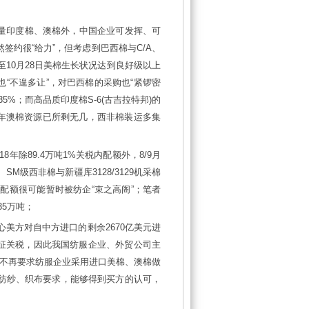
少量印度棉、澳棉外，中国企业可发挥、可
签约很“给力”，但考虑到巴西棉与C/A、
截至10月28日美棉生长状况达到良好级以上
也“不遑多让”，对巴西棉的采购也“紧锣密
5%；而高品质印度棉S-6(古吉拉特邦)的
8年澳棉资源已所剩无几，西非棉装运多集
8年除89.4万吨1%关税内配额外，8/9月
级西非棉与新疆库3128/3129机采棉
税配额很可能暂时被纺企“束之高阁”；笔者
35万吨；
美方对自中方进口的剩余2670亿美元进
加征关税，因此我国纺服企业、外贸公司主
不再要求纺服企业采用进口美棉、澳棉做
合纺纱、织布要求，能够得到买方的认可，