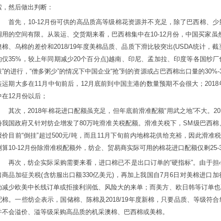
索，然后做出判断：
首先，10-12月份可供的高品质高等级棉花资源并不充足，除了巴西棉、
调用的空间有限。从装运、交货期来看，巴西棉集中在10-12月份，中国买家虽然
澳棉、乌棉的差价和2018/19年度美棉品质、品质下滑比较突出(USDA统计，
的仅35%，较上年同期减少20个百分点)越南、印尼、孟加拉、印度等各国纱厂
鼓”的进行，“僧多粥少”的情况下中国企业“抢”到的资源或占巴西棉出口量的30%-3
装运期大多在11月中旬前后，12月底前到中国主港的数量预期不会很大；201
中在12月份以后；
其次，2018年棉花进口配额虽充足，但年底前滑准配额“用武之地”不大。201
份我国政府又针对纺企增发了80万吨滑准关税配额。滑准关税下，SM级巴西棉、SM
报价目前“倒挂”超过500元/吨，而且11月下旬前内地棉花供给充裕，因此滑准
测算10-12月份除滑准税配额外，纺企、贸易商实际可用的棉花进口配额仅剩25-
再次，纺企实际采购需要来看，进口棉已不是出口订单的“硬指标”。由于担心
口商品加征关税(含纺服出口额330亿美元)，再加上我国自7月6日对美棉进口
动减少欧美中长线订单或拒接利润低、风险大的来单；而美方、欧日韩等订单也
配棉。一些纺企表示，国储棉、陈棉及2018/19年度新棉，只要品质、等级符
并不会溢价、溢等级采购高品质的机采澳棉、巴西棉或美棉。